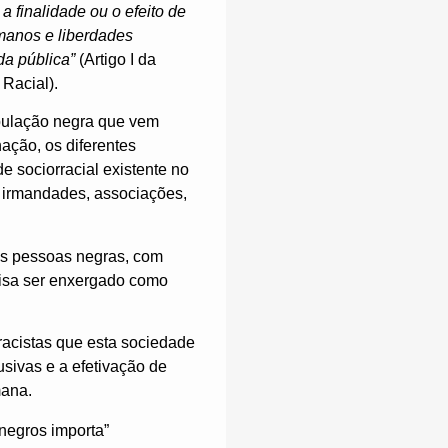
a finalidade ou o efeito de
umanos e liberdades
da pública”
(Artigo I da
Racial).
opulação negra que vem
ação, os diferentes
e sociorracial existente no
 irmandades, associações,
das pessoas negras, com
cisa ser enxergado como
racistas que esta sociedade
usivas e a efetivação de
mana.
negros importa”