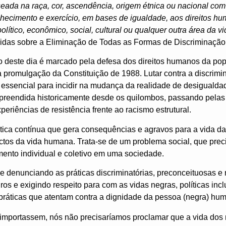
seada na raça, cor, ascendência, origem étnica ou nacional com 
onhecimento e exercício, em bases de igualdade, aos direitos h
ítico, econômico, social, cultural ou qualquer outra área da vi
das sobre a Eliminação de Todas as Formas de Discriminação 
o deste dia é marcado pela defesa dos direitos humanos da p
 promulgação da Constituição de 1988. Lutar contra a discrimin
essencial para incidir na mudança da realidade de desigualdad
mpreendida historicamente desde os quilombos, passando pelas
riências de resistência frente ao racismo estrutural.
rática contínua que gera consequências e agravos para a vida 
ctos da vida humana. Trata-se de um problema social, que pre
mento individual e coletivo em uma sociedade.
e denunciando as práticas discriminatórias, preconceituosas e 
os e exigindo respeito para com as vidas negras, políticas incl
práticas que atentam contra a dignidade da pessoa (negra) hu
mportassem, nós não precisaríamos proclamar que a vida dos 