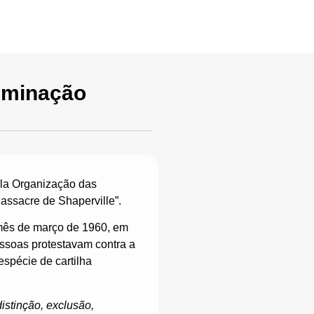
licações
Contato
riminação
pela Organização das
ssacre de Shaperville”.
 mês de março de 1960, em
essoas protestavam contra a
spécie de cartilha
istinção, exclusão,