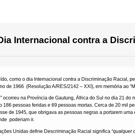
Início
Quem Somos
Eixos de Atuação
Pub
Dia Internacional contra a Disc
tuído, como o dia Internacional contra a Discriminação Racial, 
o de 1966 (Resolução A/RES/2142 – XXI), em memória ao “Ma
” ocorreu na Província de Gautung, África do Sul no dia 21 do
o 186 pessoas feridas e 69 pessoas mortas. Cerca de 20 mil p
sse de 1945, que obrigava as pessoas negras a portarem uma e
nde poderiam ir.
ções Unidas define Descriminação Racial significa
“qualquer d