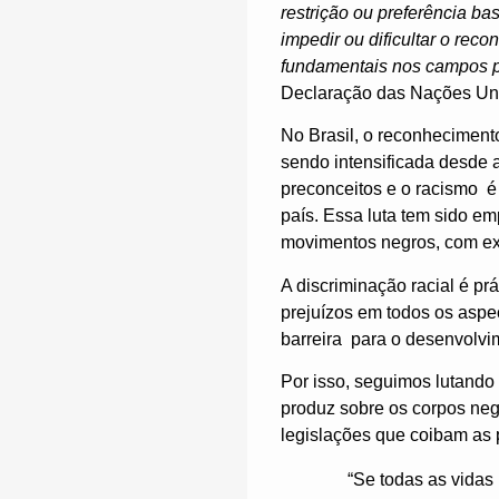
restrição ou preferência ba
impedir ou dificultar o rec
fundamentais nos campos pol
Declaração das Nações Uni
No Brasil, o reconheciment
sendo intensificada desde a
preconceitos e o racismo é 
país. Essa luta tem sido e
movimentos negros, com expe
A discriminação racial é p
prejuízos em todos os aspe
barreira para o desenvolvi
Por isso, seguimos lutando 
produz sobre os corpos negr
legislações que coibam as 
“Se todas as vidas i