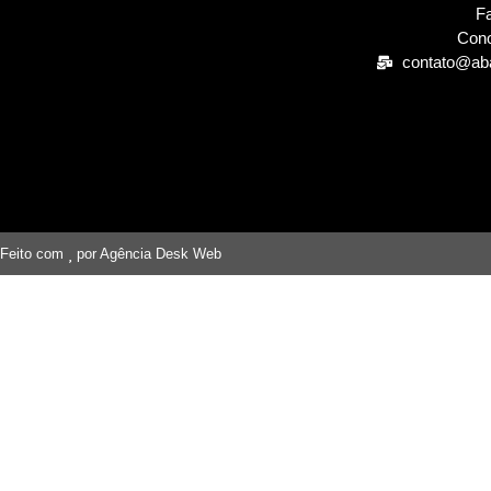
Fa
Cono
contato@ab
Feito com
por Agência Desk Web