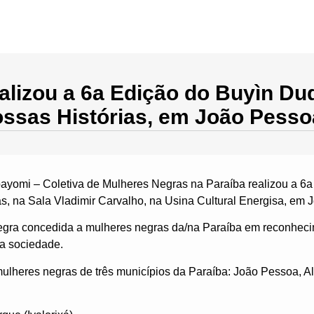
Início
Quem Somos
Eixos de Atuação
Pub
lizou a 6a Edição do Buyìn Du
ssas Histórias, em João Pess
bayomi – Coletiva de Mulheres Negras na Paraíba realizou a 6
s, na Sala Vladimir Carvalho, na Usina Cultural Energisa, em
egra concedida a mulheres negras da/na Paraíba em reconhecim
da sociedade.
heres negras de três municípios da Paraíba: João Pessoa, Al