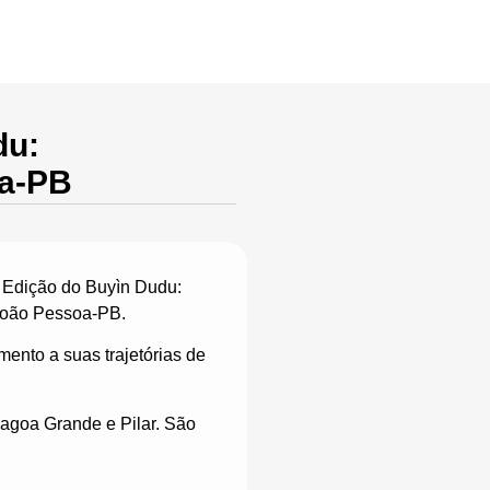
licações
Contato
du:
oa-PB
a Edição do Buyìn Dudu:
 João Pessoa-PB.
ento a suas trajetórias de
agoa Grande e Pilar. São