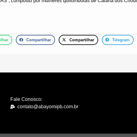
S”, composto por mulheres quilombolas de Caiana dos Crioul
lhar
Compartilhar
Compartilhar
Telegram
Fale Conosco:
contato@abayomipb.com.br