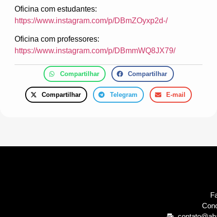
Oficina com estudantes:
https://www.instagram.com/p/DBmZOyxp2d-/
Oficina com professores:
https://www.instagram.com/p/DBmmWQ8JX79/
Compartilhar
Compartilhar
Compartilhar
Telegram
E-mail
Fa
Cono
contato@ab