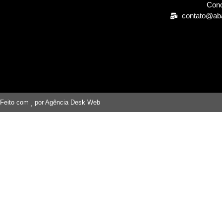
Cono
contato@ab
Feito com
por Agência Desk Web