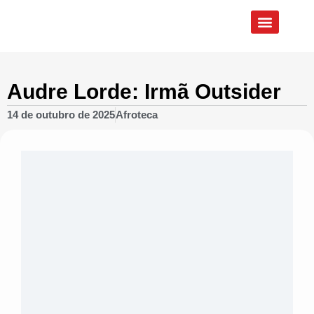
Quem Somos
Eixos de Atuação
Audre Lorde: Irmã Outsider
14 de outubro de 2025
Afroteca