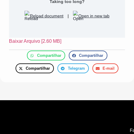
Taking too long?
Reload document
|
Open in new tab
Baixar Arquivo [2.60 MB]
Compartilhar
Compartilhar
Compartilhar
Telegram
E-mail
Fa