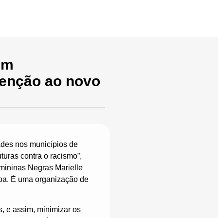
licações
Contato
em
venção ao novo
ades nos municípios de
uras contra o racismo”,
mininas Negras Marielle
íba. É uma organização de
, e assim, minimizar os