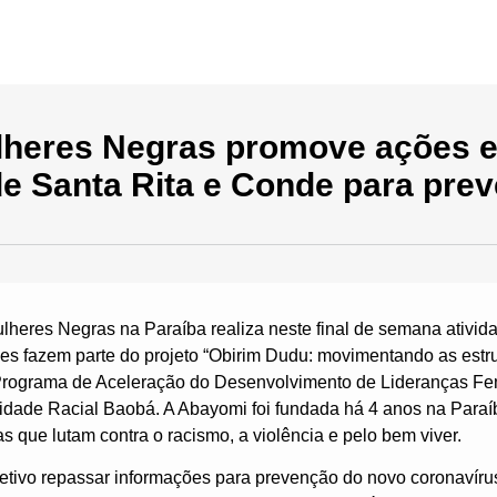
Início
Quem Somos
Eixos de Atuação
Pub
ulheres Negras promove ações 
e Santa Rita e Conde para pre
lheres Negras na Paraíba realiza neste final de semana ativid
es fazem parte do projeto “Obirim Dudu: movimentando as estrut
Programa de Aceleração do Desenvolvimento de Lideranças Fe
idade Racial Baobá. A Abayomi foi fundada há 4 anos na Para
s que lutam contra o racismo, a violência e pelo bem viver.
etivo repassar informações para prevenção do novo coronavírus