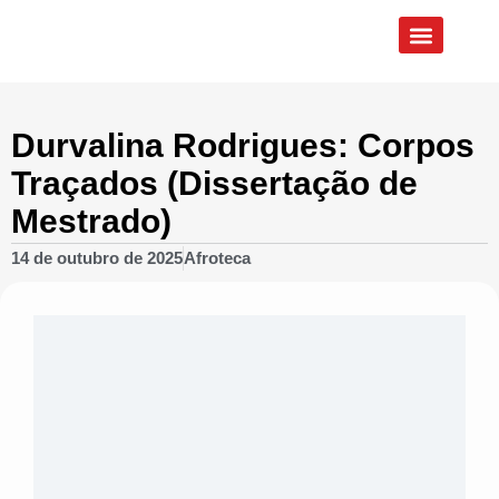
Quem Somos
Eixos de Atuação
Durvalina Rodrigues: Corpos
Traçados (Dissertação de
Mestrado)
14 de outubro de 2025
Afroteca