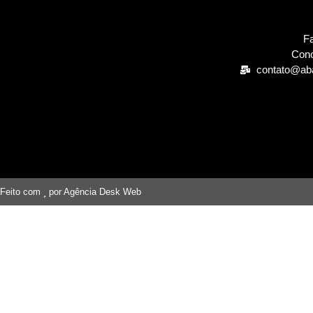
Fa
Cono
contato@ab
Feito com
por Agência Desk Web