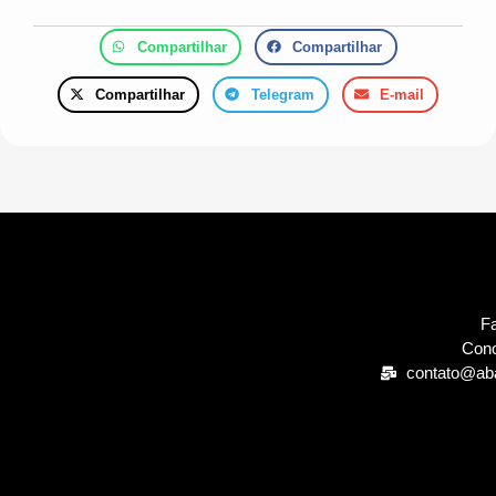
Compartilhar
Compartilhar
Compartilhar
Telegram
E-mail
Fa
Cono
contato@ab