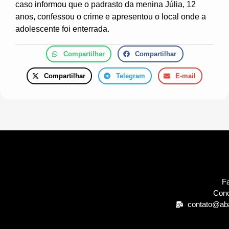
caso informou que o padrasto da menina Júlia, 12
anos, confessou o crime e apresentou o local onde a
adolescente foi enterrada.
Compartilhar
Compartilhar
Compartilhar
Telegram
E-mail
Fa
Cono
contato@ab