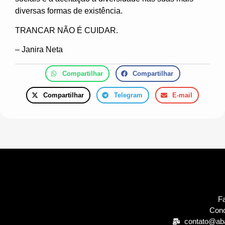
diversas formas de existência.
TRANCAR NÃO É CUIDAR.
– Janira Neta
Compartilhar
Compartilhar
Compartilhar
Telegram
E-mail
Fa
Cono
contato@ab